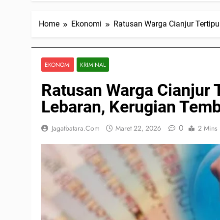
Home
Ekonomi
Ratusan Warga Cianjur Tertip
EKONOMI
KRIMINAL
Ratusan Warga Cianjur T
Lebaran, Kerugian Temb
0
Jagatbatara.com
Maret 22, 2026
2 Mins