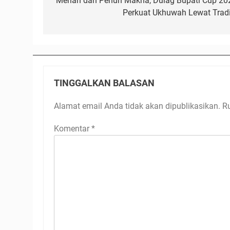
pos
Meriah dan Penuh Makna, Dulag Bupati Cup 20
Perkuat Ukhuwah Lewat Tradi
TINGGALKAN BALASAN
Alamat email Anda tidak akan dipublikasikan.
R
Komentar
*