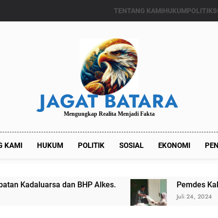
TENTANG KAMI
HUKUM
POLITIK
S
JAGAT BATARA
Mengungkap Realita Menjadi Fakta
G KAMI
HUKUM
POLITIK
SOSIAL
EKONOMI
PEN
sa dan BHP Alkes.
Pemdes Kalianget Timur M
Juli 24, 2024