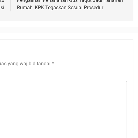
26
Pengalihan Penahanan Gus Yaqut Jadi Tahanan
si
Rumah, KPK Tegaskan Sesuai Prosedur
uas yang wajib ditandai
*