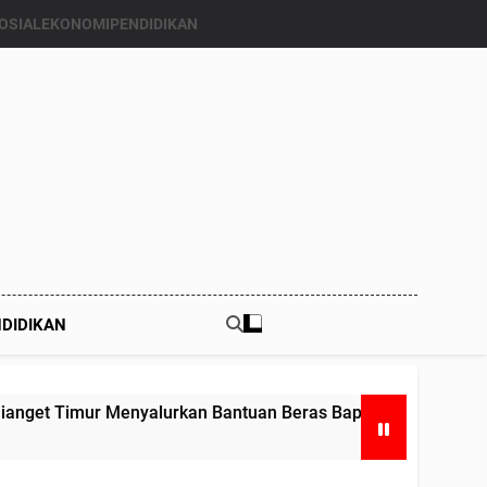
OSIAL
EKONOMI
PENDIDIKAN
DIDIKAN
enyalurkan Bantuan Beras Bapang (Bantuan Pangan) ke Enam