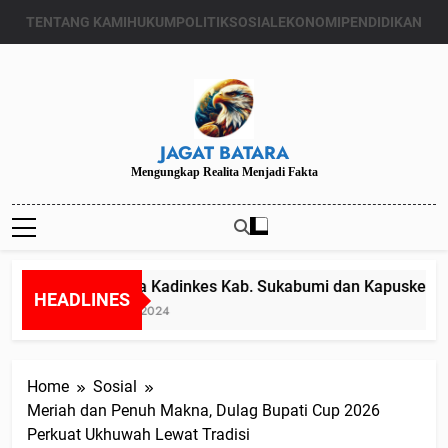
Skip
TENTANG KAMI
HUKUM
POLITIK
SOSIAL
EKONOMI
PENDIDIKAN
to
content
JAGAT BATARA
Mengungkap Realita Menjadi Fakta
Diduga Kadinkes Kab. Sukabumi dan Kapuskesmas 
HEADLINES
Juli 24, 2024
Home
Sosial
Meriah dan Penuh Makna, Dulag Bupati Cup 2026
Perkuat Ukhuwah Lewat Tradisi