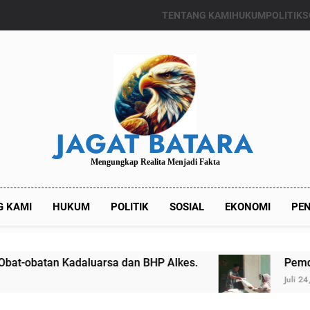
TENTANG KAMI
HUKUM
POLITIK
S
JAGAT BATARA
Mengungkap Realita Menjadi Fakta
G KAMI
HUKUM
POLITIK
SOSIAL
EKONOMI
PEN
sa dan BHP Alkes.
Pemdes Kalianget Timur M
Juli 24, 2024