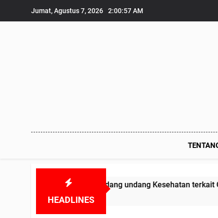
Skip
Jumat, Agustus 7, 2026
2:00:59 AM
to
content
TENTAN
gar Undang undang Kesehatan terkait Obat-obatan Kadaluar
HEADLINES