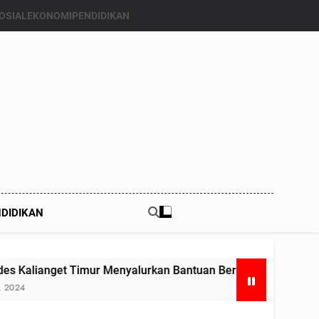
OSIAL
EKONOMI
PENDIDIKAN
DIDIKAN
enyalurkan Bantuan Beras Bapang (Bantuan Pangan) ke Enam 