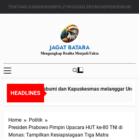
Skip
TENTANG KAMI
HUKUM
POLITIK
SOSIAL
EKONOMI
PENDIDIKAN
to
content
JAGAT BATARA
Mengungkap Realita Menjadi Fakta
Kadinkes Kab. Sukabumi dan Kapuskesmas melanggar Undang u
HEADLINES
24
Home
Politik
Presiden Prabowo Pimpin Upacara HUT ke-80 TNI di
Monas: Tampilkan Kesiapsiagaan Tiga Matra