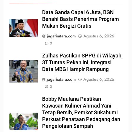
Data Ganda Capai 6 Juta, BGN
Benahi Basis Penerima Program
Makan Bergizi Gratis
jagatbatara.com
Agustus 6, 2026
0
Zulhas Pastikan SPPG di Wilayah
3T Tuntas Pekan Ini, Integrasi
Data MBG Hampir Rampung
jagatbatara.com
Agustus 6, 2026
0
Bobby Maulana Pastikan
Kawasan Kuliner Ahmad Yani
Tetap Bersih, Pemkot Sukabumi
Perkuat Penataan Pedagang dan
Pengelolaan Sampah