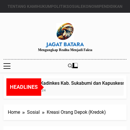
Skip
TENTANG KAMI
HUKUM
POLITIK
SOSIAL
EKONOMI
PENDIDIKAN
to
content
JAGAT BATARA
Mengungkap Realita Menjadi Fakta
Diduga Kadinkes Kab. Sukabumi dan Kapuskesmas m
HEADLINES
Juli 24, 2024
Home
Sosial
Kreasi Orang Depok (Kredok)