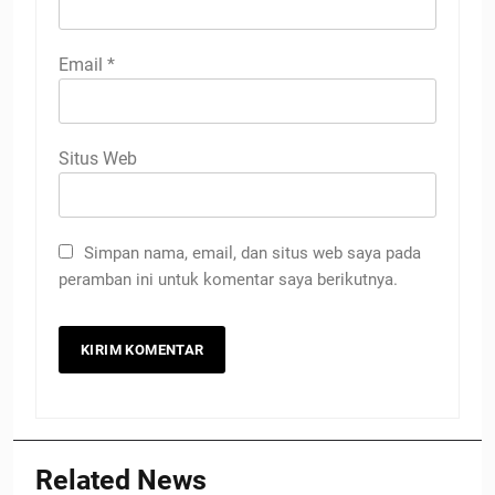
Email
*
Situs Web
Simpan nama, email, dan situs web saya pada
peramban ini untuk komentar saya berikutnya.
Related News