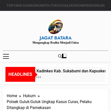
Skip
TENTANG KAMI
HUKUM
POLITIK
SOSIAL
EKONOMI
PENDIDIKAN
to
content
JAGAT BATARA
Mengungkap Realita Menjadi Fakta
Diduga Kadinkes Kab. Sukabumi dan Kapuskesmas m
HEADLINES
Juli 24, 2024
Home
Hukum
Polsek Guluk-Guluk Ungkap Kasus Curas, Pelaku
Ditangkap di Pamekasan