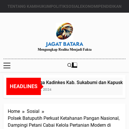
Skip
TENTANG KAMI
HUKUM
POLITIK
SOSIAL
EKONOMI
PENDIDIKAN
to
content
JAGAT BATARA
Mengungkap Realita Menjadi Fakta
Diduga Kadinkes Kab. Sukabumi dan Kapuskesmas
HEADLINES
Juli 24, 2024
Home
Sosial
Polsek Batuputih Perkuat Ketahanan Pangan Nasional,
Dampingi Petani Cabai Kelola Pertanian Modern di