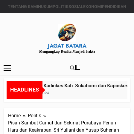
Skip
TENTANG KAMI
HUKUM
POLITIK
SOSIAL
EKONOMI
PENDIDIKAN
to
content
JAGAT BATARA
Mengungkap Realita Menjadi Fakta
Diduga Kadinkes Kab. Sukabumi dan Kapuskesmas m
HEADLINES
Juli 24, 2024
Home
Politik
Pisah Sambut Camat dan Sekmat Purabaya Penuh
Haru dan Keakraban, Sri Yuliani dan Yusup Suherlan