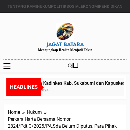
Skip
TENTANG KAMI
HUKUM
POLITIK
SOSIAL
EKONOMI
PENDIDIKAN
to
content
JAGAT BATARA
Mengungkap Realita Menjadi Fakta
Diduga Kadinkes Kab. Sukabumi dan Kapuskesmas m
HEADLINES
Juli 24, 2024
Home
Hukum
Perkara Harta Bersama Nomor
2824/Pdt.G/2025/PA.Sda Belum Diputus, Para Pihak