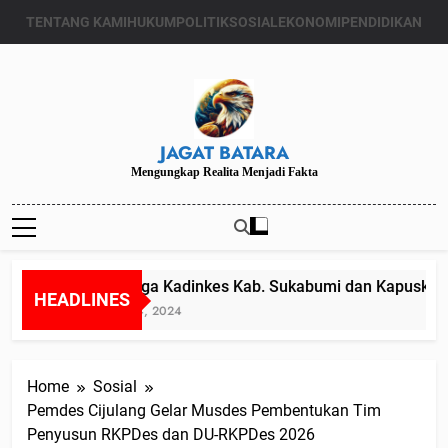
Skip
TENTANG KAMI
HUKUM
POLITIK
SOSIAL
EKONOMI
PENDIDIKAN
to
content
JAGAT BATARA
Mengungkap Realita Menjadi Fakta
Diduga Kadinkes Kab. Sukabumi dan Kapuskesmas
HEADLINES
Juli 24, 2024
Home
Sosial
Pemdes Cijulang Gelar Musdes Pembentukan Tim
Penyusun RKPDes dan DU-RKPDes 2026