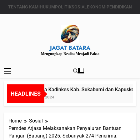
Skip
TENTANG KAMI
HUKUM
POLITIK
SOSIAL
EKONOMI
PENDIDIKAN
to
content
JAGAT BATARA
Mengungkap Realita Menjadi Fakta
Diduga Kadinkes Kab. Sukabumi dan Kapuskesmas
HEADLINES
Juli 24, 2024
Home
Sosial
Pemdes Arjasa Melaksanakan Penyaluran Bantuan
Pangan (Bapang) 2025. Sebanyak 274 Penerima.