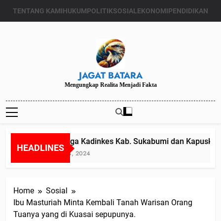
Skip
TENTANG KAMI
HUKUM
POLITIK
SOSIAL
EKONOMI
PENDIDIKAN
to
content
JAGAT BATARA
Mengungkap Realita Menjadi Fakta
Diduga Kadinkes Kab. Sukabumi dan Kapuskesma
HEADLINES
Juli 24, 2024
Home
Sosial
Ibu Masturiah Minta Kembali Tanah Warisan Orang
Tuanya yang di Kuasai sepupunya.