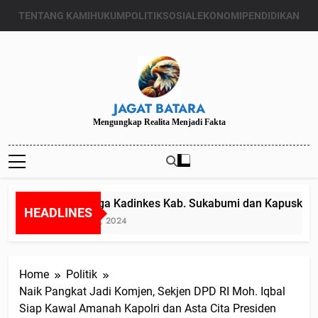
Skip
TENTANG KAMI
HUKUM
POLITIK
SOSIAL
EKONOMI
PENDIDIKAN
to
content
JAGAT BATARA
Mengungkap Realita Menjadi Fakta
Diduga Kadinkes Kab. Sukabumi dan Kapuskesmas
HEADLINES
Juli 24, 2024
Home
Politik
Naik Pangkat Jadi Komjen, Sekjen DPD RI Moh. Iqbal
Siap Kawal Amanah Kapolri dan Asta Cita Presiden