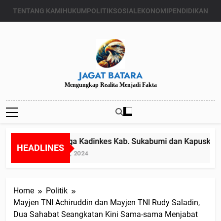
Skip
TENTANG KAMI
HUKUM
POLITIK
SOSIAL
EKONOMI
PENDIDIKAN
to
content
JAGAT BATARA
Mengungkap Realita Menjadi Fakta
Diduga Kadinkes Kab. Sukabumi dan Kapuskesmas
HEADLINES
Juli 24, 2024
Home
Politik
Mayjen TNI Achiruddin dan Mayjen TNI Rudy Saladin,
Dua Sahabat Seangkatan Kini Sama-sama Menjabat