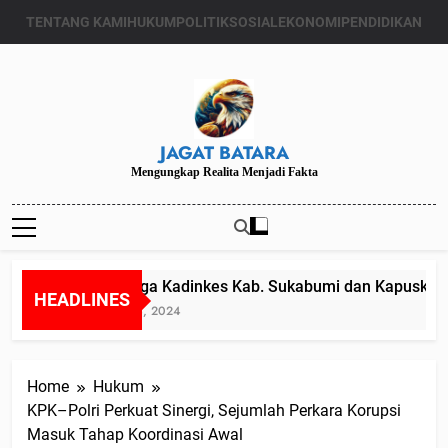
Skip
TENTANG KAMI
HUKUM
POLITIK
SOSIAL
EKONOMI
PENDIDIKAN
to
content
JAGAT BATARA
Mengungkap Realita Menjadi Fakta
Diduga Kadinkes Kab. Sukabumi dan Kapuskesma
HEADLINES
Juli 24, 2024
Home
Hukum
KPK–Polri Perkuat Sinergi, Sejumlah Perkara Korupsi
Masuk Tahap Koordinasi Awal