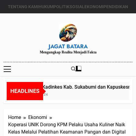
Skip
TENTANG KAMI
HUKUM
POLITIK
SOSIAL
EKONOMI
PENDIDIKAN
to
content
JAGAT BATARA
Mengungkap Realita Menjadi Fakta
Diduga Kadinkes Kab. Sukabumi dan Kapuskesmas me
HEADLINES
Juli 24, 2024
Home
Ekonomi
Koperasi UNIK Dorong KPM Pelaku Usaha Kuliner Naik
Kelas Melalui Pelatihan Keamanan Pangan dan Digital