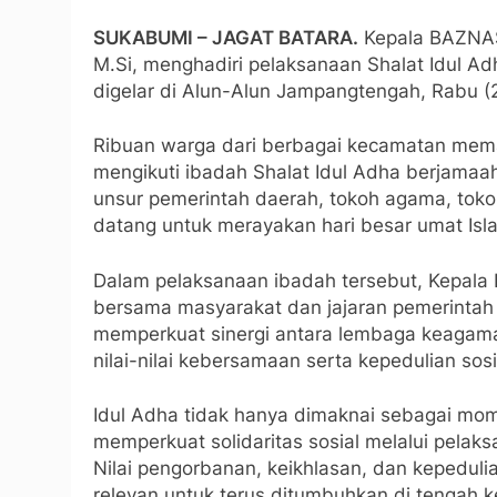
SUKABUMI – JAGAT BATARA.
Kepala BAZNAS
M.Si, menghadiri pelaksanaan Shalat Idul A
digelar di Alun-Alun Jampangtengah, Rabu (
Ribuan warga dari berbagai kecamatan memad
mengikuti ibadah Shalat Idul Adha berjamaa
unsur pemerintah daerah, tokoh agama, tok
datang untuk merayakan hari besar umat Isl
Dalam pelaksanaan ibadah tersebut, Kepal
bersama masyarakat dan jajaran pemerintah 
memperkuat sinergi antara lembaga keaga
nilai-nilai kebersamaan serta kepedulian sosi
Idul Adha tidak hanya dimaknai sebagai mom
memperkuat solidaritas sosial melalui pela
Nilai pengorbanan, keikhlasan, dan kepeduli
relevan untuk terus ditumbuhkan di tengah 