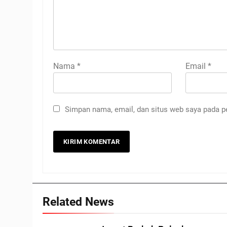
Nama
*
Email
*
Simpan nama, email, dan situs web saya pada p
Related News