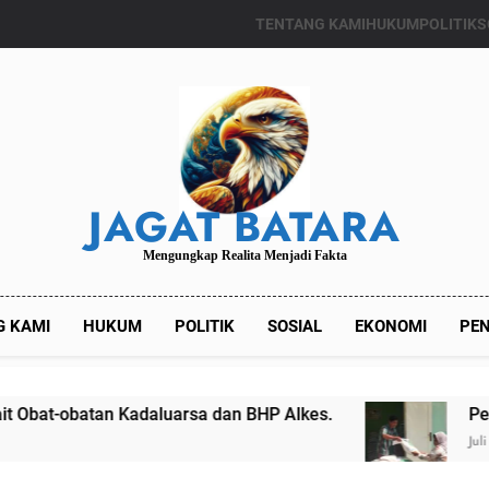
TENTANG KAMI
HUKUM
POLITIK
S
JAGAT BATARA
Mengungkap Realita Menjadi Fakta
G KAMI
HUKUM
POLITIK
SOSIAL
EKONOMI
PEN
daluarsa dan BHP Alkes.
Pemdes Kalianget T
Juli 24, 2024