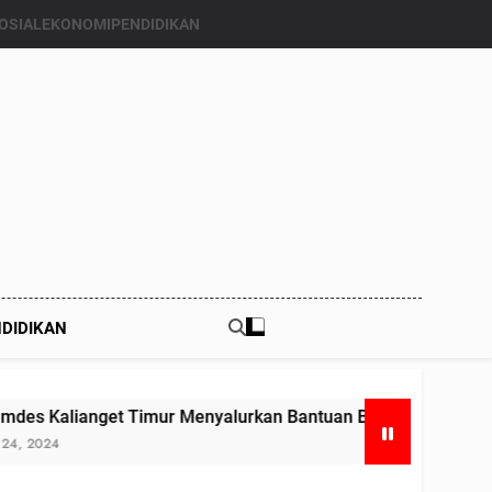
OSIAL
EKONOMI
PENDIDIKAN
DIDIKAN
imur Menyalurkan Bantuan Beras Bapang (Bantuan Pangan) k