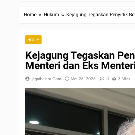
Home
Hukum
Kejagung Tegaskan Penyidik Be
HUKUM
Kejagung Tegaskan Pen
Menteri dan Eks Menter
0
Jagatbatara.com
Mei 25, 2025
3 Mins