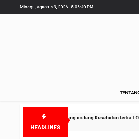
Skip
Minggu, Agustus 9, 2026
5:06:41 PM
to
content
TENTAN
anggar Undang undang Kesehatan terkait Obat-obatan Kadalu
HEADLINES