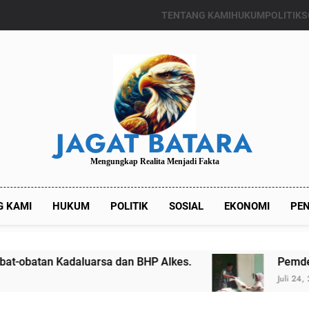
TENTANG KAMI
HUKUM
POLITIK
S
JAGAT BATARA
Mengungkap Realita Menjadi Fakta
G KAMI
HUKUM
POLITIK
SOSIAL
EKONOMI
PEN
arsa dan BHP Alkes.
Pemdes Kalianget Timu
Juli 24, 2024