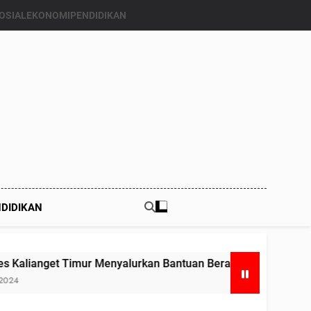
OSIAL
EKONOMI
PENDIDIKAN
DIDIKAN
r Menyalurkan Bantuan Beras Bapang (Bantuan Pangan) ke En