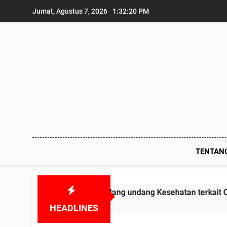
Skip
Jumat, Agustus 7, 2026
1:32:22 PM
to
content
TENTAN
g undang Kesehatan terkait Obat-obatan Kadaluarsa dan BH
HEADLINES