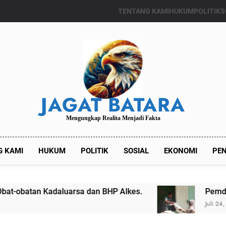
TENTANG KAMI
HUKUM
POLITIK
S
JAGAT BATARA
Mengungkap Realita Menjadi Fakta
G KAMI
HUKUM
POLITIK
SOSIAL
EKONOMI
PEN
P Alkes.
Pemdes Kalianget Timur Menyalurka
Juli 24, 2024