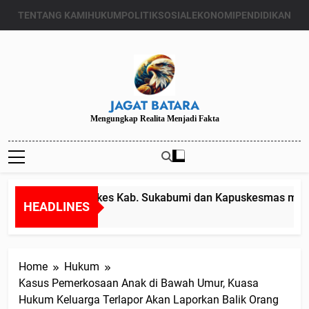
Skip
TENTANG KAMI
HUKUM
POLITIK
SOSIAL
EKONOMI
PENDIDIKAN
to
content
JAGAT BATARA
Mengungkap Realita Menjadi Fakta
Diduga Kadinkes Kab. Sukabumi dan Kapuskesmas melang
HEADLINES
Juli 24, 2024
Home
Hukum
Kasus Pemerkosaan Anak di Bawah Umur, Kuasa
Hukum Keluarga Terlapor Akan Laporkan Balik Orang