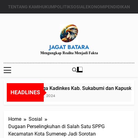
Skip
TENTANG KAMI
HUKUM
POLITIK
SOSIAL
EKONOMI
PENDIDIKAN
to
content
JAGAT BATARA
Mengungkap Realita Menjadi Fakta
Diduga Kadinkes Kab. Sukabumi dan Kapuskesmas
HEADLINES
Juli 24, 2024
Home
Sosial
Dugaan Perselingkuhan di Salah Satu SPPG
Kecamatan Kota Sumenep Jadi Sorotan