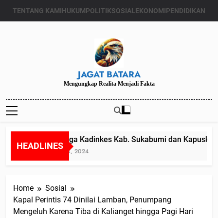
Skip
TENTANG KAMI
HUKUM
POLITIK
SOSIAL
EKONOMI
PENDIDIKAN
to
content
JAGAT BATARA
Mengungkap Realita Menjadi Fakta
Diduga Kadinkes Kab. Sukabumi dan Kapuskesma
HEADLINES
Juli 24, 2024
Home
Sosial
Kapal Perintis 74 Dinilai Lamban, Penumpang
Mengeluh Karena Tiba di Kalianget hingga Pagi Hari