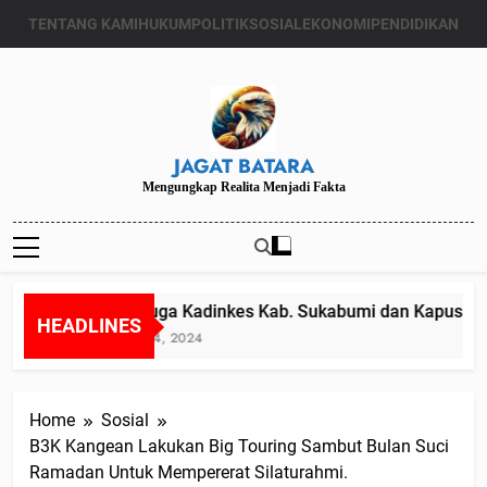
Skip
TENTANG KAMI
HUKUM
POLITIK
SOSIAL
EKONOMI
PENDIDIKAN
to
content
JAGAT BATARA
Mengungkap Realita Menjadi Fakta
Diduga Kadinkes Kab. Sukabumi dan Kapuskesm
HEADLINES
Juli 24, 2024
Home
Sosial
B3K Kangean Lakukan Big Touring Sambut Bulan Suci
Ramadan Untuk Mempererat Silaturahmi.