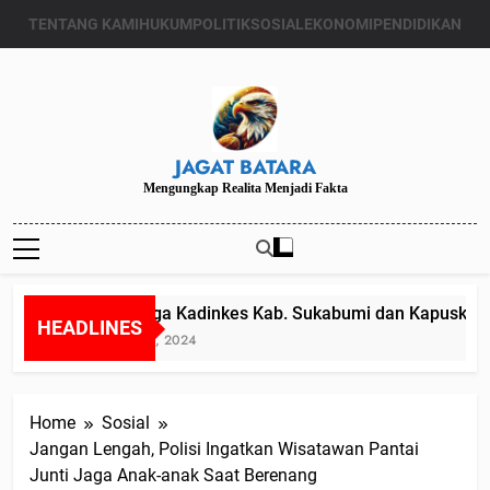
Skip
TENTANG KAMI
HUKUM
POLITIK
SOSIAL
EKONOMI
PENDIDIKAN
to
content
JAGAT BATARA
Mengungkap Realita Menjadi Fakta
Diduga Kadinkes Kab. Sukabumi dan Kapuskesmas
HEADLINES
Juli 24, 2024
Home
Sosial
Jangan Lengah, Polisi Ingatkan Wisatawan Pantai
Junti Jaga Anak-anak Saat Berenang