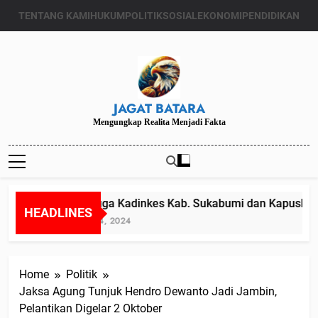
Skip
TENTANG KAMI
HUKUM
POLITIK
SOSIAL
EKONOMI
PENDIDIKAN
to
content
JAGAT BATARA
Mengungkap Realita Menjadi Fakta
Diduga Kadinkes Kab. Sukabumi dan Kapuskesma
HEADLINES
Juli 24, 2024
Home
Politik
Jaksa Agung Tunjuk Hendro Dewanto Jadi Jambin,
Pelantikan Digelar 2 Oktober