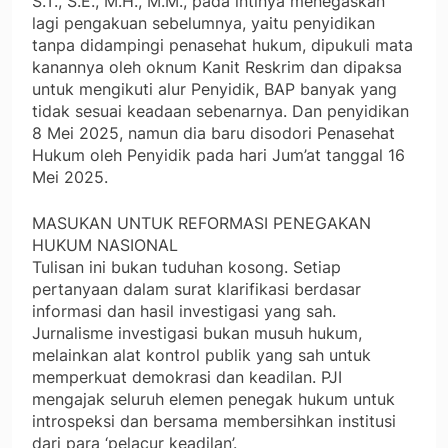
S.T., S.E., M.H., M.M., pada intinya menegaskan
lagi pengakuan sebelumnya, yaitu penyidikan
tanpa didampingi penasehat hukum, dipukuli mata
kanannya oleh oknum Kanit Reskrim dan dipaksa
untuk mengikuti alur Penyidik, BAP banyak yang
tidak sesuai keadaan sebenarnya. Dan penyidikan
8 Mei 2025, namun dia baru disodori Penasehat
Hukum oleh Penyidik pada hari Jum’at tanggal 16
Mei 2025.
MASUKAN UNTUK REFORMASI PENEGAKAN
HUKUM NASIONAL
Tulisan ini bukan tuduhan kosong. Setiap
pertanyaan dalam surat klarifikasi berdasar
informasi dan hasil investigasi yang sah.
Jurnalisme investigasi bukan musuh hukum,
melainkan alat kontrol publik yang sah untuk
memperkuat demokrasi dan keadilan. PJI
mengajak seluruh elemen penegak hukum untuk
introspeksi dan bersama membersihkan institusi
dari para ‘pelacur keadilan’.