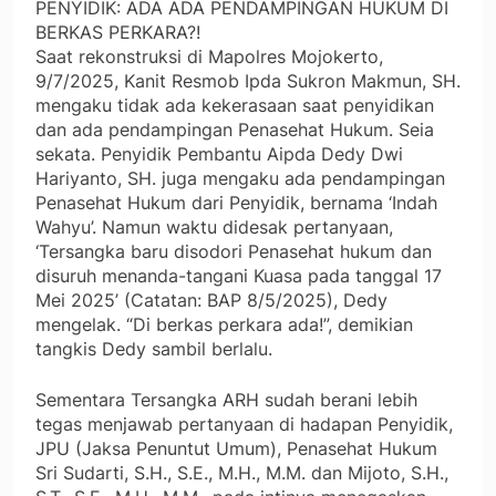
PENYIDIK: ADA ADA PENDAMPINGAN HUKUM DI
BERKAS PERKARA?!
Saat rekonstruksi di Mapolres Mojokerto,
9/7/2025, Kanit Resmob Ipda Sukron Makmun, SH.
mengaku tidak ada kekerasaan saat penyidikan
dan ada pendampingan Penasehat Hukum. Seia
sekata. Penyidik Pembantu Aipda Dedy Dwi
Hariyanto, SH. juga mengaku ada pendampingan
Penasehat Hukum dari Penyidik, bernama ‘Indah
Wahyu’. Namun waktu didesak pertanyaan,
‘Tersangka baru disodori Penasehat hukum dan
disuruh menanda-tangani Kuasa pada tanggal 17
Mei 2025’ (Catatan: BAP 8/5/2025), Dedy
mengelak. “Di berkas perkara ada!”, demikian
tangkis Dedy sambil berlalu.
Sementara Tersangka ARH sudah berani lebih
tegas menjawab pertanyaan di hadapan Penyidik,
JPU (Jaksa Penuntut Umum), Penasehat Hukum
Sri Sudarti, S.H., S.E., M.H., M.M. dan Mijoto, S.H.,