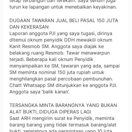
tetap terbangun dan terekam. Saya sendiri juga
turun ke lapangan untuk menebalkan keyakinan.
DUGAAN TAWARAN JUAL BELI PASAL 150 JUTA
DAN KEKERASAN
Laporan anggota PJI yang saya tugasi, dirinya
ditemui oknum penyidik DDH mewakili oknum
Kanit Resmob SM. Anggota saya diajak ke
belakang ruang Resmob. Tawar menawarpun
terjadi. Beberapa kali oknum Penyidik
menyampaikan ke SM, tawaran yang ada, sampai
SM meminta nominal 150 juta rupiah untuk
menghilangkan pasal percobaan pembunuhan.
Chatt Whatsapp SM ditunjukkan ke anggota PJI.
Anggota saya ‘balik kanan’.
TERSANGKA MINTA BARANGNYA YANG BUKAN
ALAT BUKTI, DIDUGA DIPERAS LAGI
Saat ARH mengirim surat ke Penyidik, meminta
barang barang yang tidak termasuk barang/alat
bukti, setelahnya ada permintaan uang 10 juta