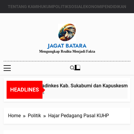
Skip
TENTANG KAMI
HUKUM
POLITIK
SOSIAL
EKONOMI
PENDIDIKAN
to
content
JAGAT BATARA
Mengungkap Realita Menjadi Fakta
Diduga Kadinkes Kab. Sukabumi dan Kapuskesmas mela
HEADLINES
Juli 24, 2024
Home
Politik
Hajar Pedagang Pasal KUHP