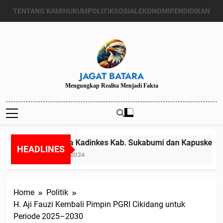
Skip
TENTANG KAMI
HUKUM
POLITIK
SOSIAL
EKONOMI
PENDIDIKAN
to
content
JAGAT BATARA
Mengungkap Realita Menjadi Fakta
Diduga Kadinkes Kab. Sukabumi dan Kapuskesmas 
HEADLINES
Juli 24, 2024
Home
Politik
H. Aji Fauzi Kembali Pimpin PGRI Cikidang untuk
Periode 2025–2030