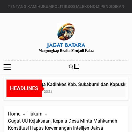
Skip
TENTANG KAMI
HUKUM
POLITIK
SOSIAL
EKONOMI
PENDIDIKAN
to
content
JAGAT BATARA
Mengungkap Realita Menjadi Fakta
Diduga Kadinkes Kab. Sukabumi dan Kapuskesmas
HEADLINES
Juli 24, 2024
Home
Hukum
Gugat UU Kejaksaan, Kepala Desa Minta Mahkamah
Konstitusi Hapus Kewenangan Intelijen Jaksa