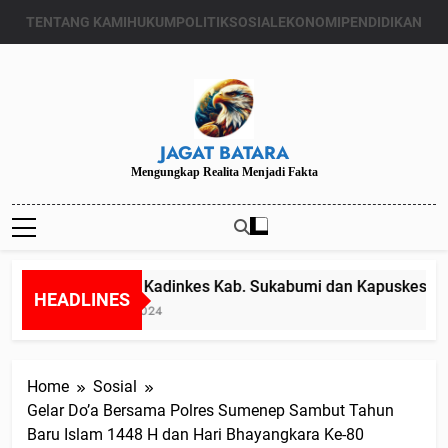
Skip
TENTANG KAMI
HUKUM
POLITIK
SOSIAL
EKONOMI
PENDIDIKAN
to
content
JAGAT BATARA
Mengungkap Realita Menjadi Fakta
Diduga Kadinkes Kab. Sukabumi dan Kapuskesmas me
HEADLINES
Juli 24, 2024
Home
Sosial
Gelar Do’a Bersama Polres Sumenep Sambut Tahun
Baru Islam 1448 H dan Hari Bhayangkara Ke-80