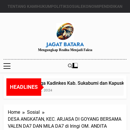
Skip
TENTANG KAMI
HUKUM
POLITIK
SOSIAL
EKONOMI
PENDIDIKAN
to
content
JAGAT BATARA
Mengungkap Realita Menjadi Fakta
Diduga Kadinkes Kab. Sukabumi dan Kapuskesma
HEADLINES
Juli 24, 2024
Home
Sosial
DESA ANGKATAN, KEC. ARJASA DI GOYANG BERSAMA
VALEN DA7 DAN MILA DA7 di Iringi OM. ANDITA