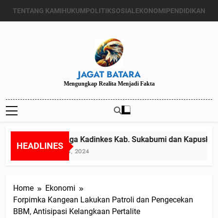
Skip
TENTANG KAMI
HUKUM
POLITIK
SOSIAL
EKONOMI
PENDIDIKAN
to
content
JAGAT BATARA
Mengungkap Realita Menjadi Fakta
Diduga Kadinkes Kab. Sukabumi dan Kapuskesma
HEADLINES
Juli 24, 2024
Home
Ekonomi
Forpimka Kangean Lakukan Patroli dan Pengecekan
BBM, Antisipasi Kelangkaan Pertalite