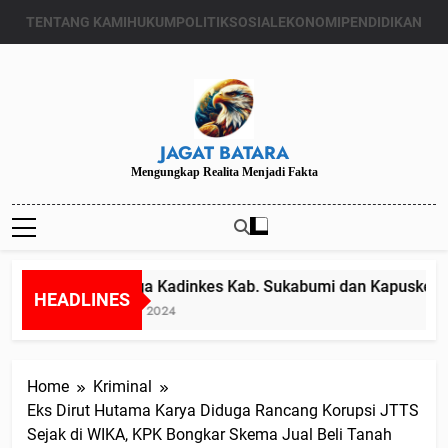
Skip
TENTANG KAMI
HUKUM
POLITIK
SOSIAL
EKONOMI
PENDIDIKAN
to
content
JAGAT BATARA
Mengungkap Realita Menjadi Fakta
Diduga Kadinkes Kab. Sukabumi dan Kapuskesmas
HEADLINES
Juli 24, 2024
Home
Kriminal
Eks Dirut Hutama Karya Diduga Rancang Korupsi JTTS
Sejak di WIKA, KPK Bongkar Skema Jual Beli Tanah