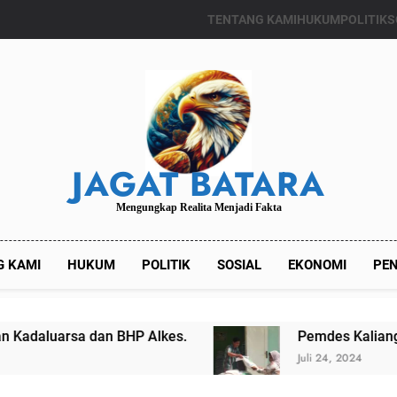
TENTANG KAMI
HUKUM
POLITIK
S
JAGAT BATARA
Mengungkap Realita Menjadi Fakta
G KAMI
HUKUM
POLITIK
SOSIAL
EKONOMI
PEN
P Alkes.
Pemdes Kalianget Timur Menyalurka
Juli 24, 2024