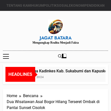
Skip
TENTANG KAMI
HUKUM
POLITIK
SOSIAL
EKONOMI
PENDIDIKAN
to
content
JAGAT BATARA
Mengungkap Realita Menjadi Fakta
Diduga Kadinkes Kab. Sukabumi dan Kapuskesma
HEADLINES
Juli 24, 2024
Home
Bencana
Dua Wisatawan Asal Bogor Hilang Terseret Ombak di
Pantai Sunset Cisolok