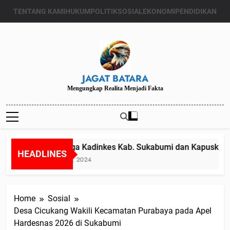
Skip
TENTANG KAMI
HUKUM
POLITIK
SOSIAL
EKONOMI
PENDIDIKAN
to
content
JAGAT BATARA
Mengungkap Realita Menjadi Fakta
Diduga Kadinkes Kab. Sukabumi dan Kapuskesmas
HEADLINES
Juli 24, 2024
Home
Sosial
Desa Cicukang Wakili Kecamatan Purabaya pada Apel
Hardesnas 2026 di Sukabumi