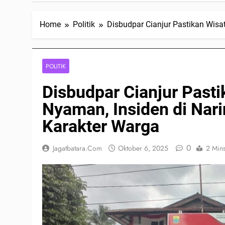
Home
Politik
Disbudpar Cianjur Pastikan Wisa
POLITIK
Disbudpar Cianjur Past
Nyaman, Insiden di Nar
Karakter Warga
0
Jagatbatara.com
Oktober 6, 2025
2 Min