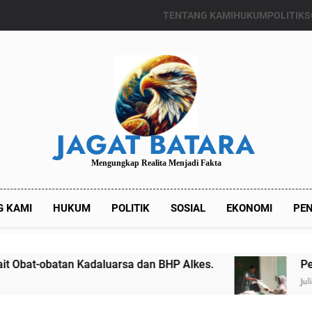
TENTANG KAMI
HUKUM
POLITIK
S
JAGAT BATARA
Mengungkap Realita Menjadi Fakta
G KAMI
HUKUM
POLITIK
SOSIAL
EKONOMI
PEN
n Kadaluarsa dan BHP Alkes.
Pemdes Kalian
Juli 24, 2024