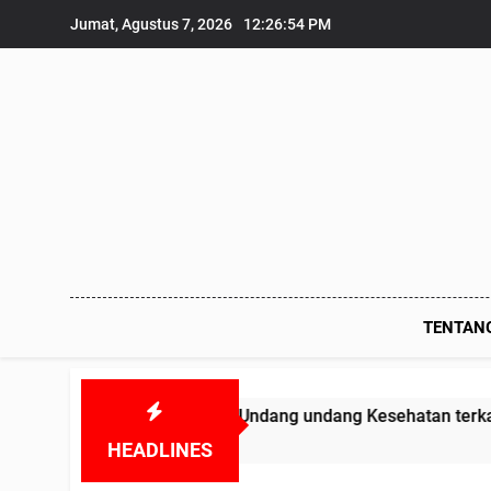
Skip
Jumat, Agustus 7, 2026
12:26:55 PM
to
content
TENTAN
smas melanggar Undang undang Kesehatan terkait Obat-obata
HEADLINES