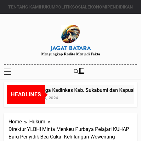
Skip
TENTANG KAMI
HUKUM
POLITIK
SOSIAL
EKONOMI
PENDIDIKAN
to
content
JAGAT BATARA
Mengungkap Realita Menjadi Fakta
Diduga Kadinkes Kab. Sukabumi dan Kapuskesma
HEADLINES
Juli 24, 2024
Home
Hukum
Direktur YLBHI Minta Menkeu Purbaya Pelajari KUHAP
Baru Penyidik Bea Cukai Kehilangan Wewenang