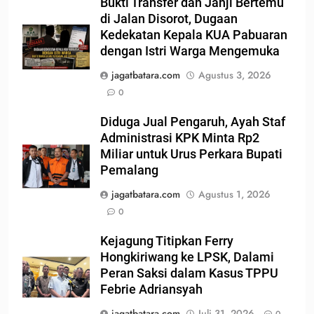
Bukti Transfer dan Janji Bertemu
di Jalan Disorot, Dugaan
Kedekatan Kepala KUA Pabuaran
dengan Istri Warga Mengemuka
jagatbatara.com
Agustus 3, 2026
0
Diduga Jual Pengaruh, Ayah Staf
Administrasi KPK Minta Rp2
Miliar untuk Urus Perkara Bupati
Pemalang
jagatbatara.com
Agustus 1, 2026
0
Kejagung Titipkan Ferry
Hongkiriwang ke LPSK, Dalami
Peran Saksi dalam Kasus TPPU
Febrie Adriansyah
jagatbatara.com
Juli 31, 2026
0