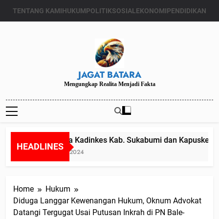
Skip
TENTANG KAMI
HUKUM
POLITIK
SOSIAL
EKONOMI
PENDIDIKAN
to
content
JAGAT BATARA
Mengungkap Realita Menjadi Fakta
Diduga Kadinkes Kab. Sukabumi dan Kapuskesmas m
HEADLINES
Juli 24, 2024
Home
Hukum
Diduga Langgar Kewenangan Hukum, Oknum Advokat
Datangi Tergugat Usai Putusan Inkrah di PN Bale-