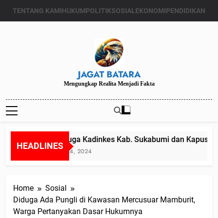
Skip
TENTANG KAMI
HUKUM
POLITIK
SOSIAL
EKONOMI
PENDIDIKAN
to
content
JAGAT BATARA
Mengungkap Realita Menjadi Fakta
Diduga Kadinkes Kab. Sukabumi dan Kapuskesm
HEADLINES
Juli 24, 2024
Home
Sosial
Diduga Ada Pungli di Kawasan Mercusuar Mamburit,
Warga Pertanyakan Dasar Hukumnya