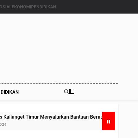
OSIAL
EKONOMI
PENDIDIKAN
DIDIKAN
enyalurkan Bantuan Beras Bapang (Bantuan Pangan) ke Enam 