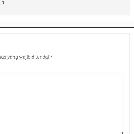
ih
uas yang wajib ditandai
*