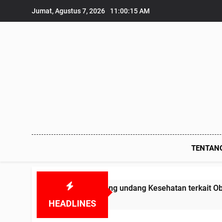
Skip
Jumat, Agustus 7, 2026
11:00:16 AM
to
content
TENTAN
gar Undang undang Kesehatan terkait Obat-obatan Kadaluars
HEADLINES