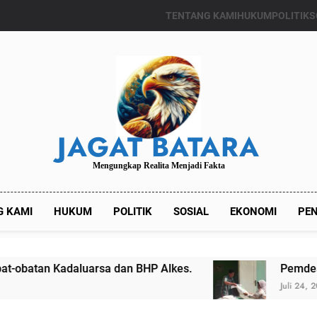
TENTANG KAMI
HUKUM
POLITIK
S
JAGAT BATARA
Mengungkap Realita Menjadi Fakta
G KAMI
HUKUM
POLITIK
SOSIAL
EKONOMI
PEN
a dan BHP Alkes.
Pemdes Kalianget Timur M
Juli 24, 2024