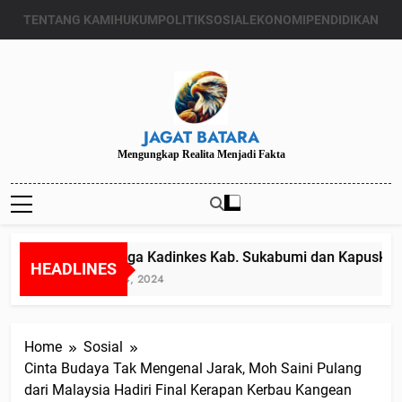
Skip
TENTANG KAMI
HUKUM
POLITIK
SOSIAL
EKONOMI
PENDIDIKAN
to
content
JAGAT BATARA
Mengungkap Realita Menjadi Fakta
Diduga Kadinkes Kab. Sukabumi dan Kapuskesma
HEADLINES
Juli 24, 2024
Home
Sosial
Cinta Budaya Tak Mengenal Jarak, Moh Saini Pulang
dari Malaysia Hadiri Final Kerapan Kerbau Kangean