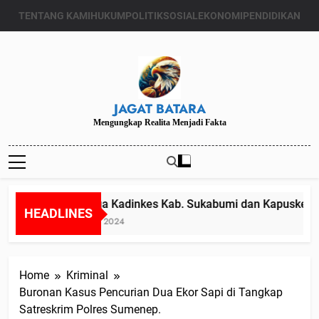
Skip
TENTANG KAMI
HUKUM
POLITIK
SOSIAL
EKONOMI
PENDIDIKAN
to
content
JAGAT BATARA
Mengungkap Realita Menjadi Fakta
Diduga Kadinkes Kab. Sukabumi dan Kapuskesmas 
HEADLINES
Juli 24, 2024
Home
Kriminal
Buronan Kasus Pencurian Dua Ekor Sapi di Tangkap
Satreskrim Polres Sumenep.