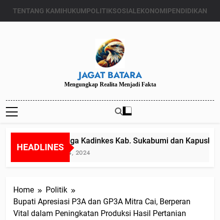
Skip
TENTANG KAMI
HUKUM
POLITIK
SOSIAL
EKONOMI
PENDIDIKAN
to
content
JAGAT BATARA
Mengungkap Realita Menjadi Fakta
Diduga Kadinkes Kab. Sukabumi dan Kapuskesma
HEADLINES
Juli 24, 2024
Home
Politik
Bupati Apresiasi P3A dan GP3A Mitra Cai, Berperan
Vital dalam Peningkatan Produksi Hasil Pertanian