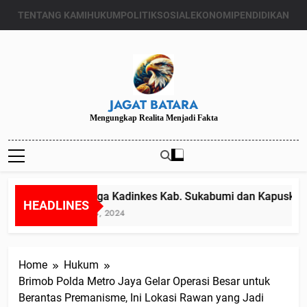
Skip
TENTANG KAMI
HUKUM
POLITIK
SOSIAL
EKONOMI
PENDIDIKAN
to
content
JAGAT BATARA
Mengungkap Realita Menjadi Fakta
Diduga Kadinkes Kab. Sukabumi dan Kapuskesma
HEADLINES
Juli 24, 2024
Home
Hukum
Brimob Polda Metro Jaya Gelar Operasi Besar untuk
Berantas Premanisme, Ini Lokasi Rawan yang Jadi