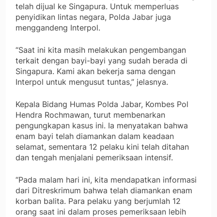
telah dijual ke Singapura. Untuk memperluas
penyidikan lintas negara, Polda Jabar juga
menggandeng Interpol.
“Saat ini kita masih melakukan pengembangan
terkait dengan bayi-bayi yang sudah berada di
Singapura. Kami akan bekerja sama dengan
Interpol untuk mengusut tuntas,” jelasnya.
Kepala Bidang Humas Polda Jabar, Kombes Pol
Hendra Rochmawan, turut membenarkan
pengungkapan kasus ini. Ia menyatakan bahwa
enam bayi telah diamankan dalam keadaan
selamat, sementara 12 pelaku kini telah ditahan
dan tengah menjalani pemeriksaan intensif.
“Pada malam hari ini, kita mendapatkan informasi
dari Ditreskrimum bahwa telah diamankan enam
korban balita. Para pelaku yang berjumlah 12
orang saat ini dalam proses pemeriksaan lebih