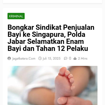
KRIMINAL
Bongkar Sindikat Penjualan
Bayi ke Singapura, Polda
Jabar Selamatkan Enam
Bayi dan Tahan 12 Pelaku
0
Jagatbatara.com
Juli 15, 2025
2 Mins