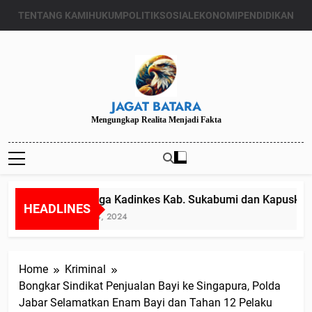
Skip
TENTANG KAMI
HUKUM
POLITIK
SOSIAL
EKONOMI
PENDIDIKAN
to
content
JAGAT BATARA
Mengungkap Realita Menjadi Fakta
Diduga Kadinkes Kab. Sukabumi dan Kapuskesma
HEADLINES
Juli 24, 2024
Home
Kriminal
Bongkar Sindikat Penjualan Bayi ke Singapura, Polda
Jabar Selamatkan Enam Bayi dan Tahan 12 Pelaku