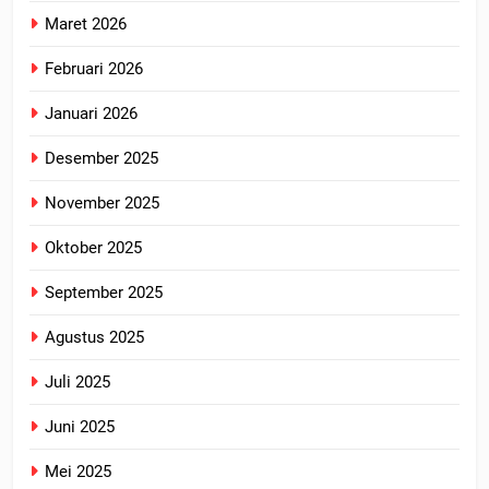
Maret 2026
Februari 2026
Januari 2026
Desember 2025
November 2025
Oktober 2025
September 2025
Agustus 2025
Juli 2025
Juni 2025
Mei 2025