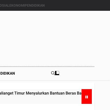
OSIAL
EKONOMI
PENDIDIKAN
DIDIKAN
kan Bantuan Beras Bapang (Bantuan Pangan) ke Enam Kalinya