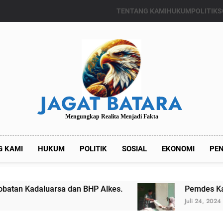
TENTANG KAMI
HUKUM
POLITIK
S
JAGAT BATARA
Mengungkap Realita Menjadi Fakta
G KAMI
HUKUM
POLITIK
SOSIAL
EKONOMI
PEN
HP Alkes.
Pemdes Kalianget Timur Menyalur
Juli 24, 2024