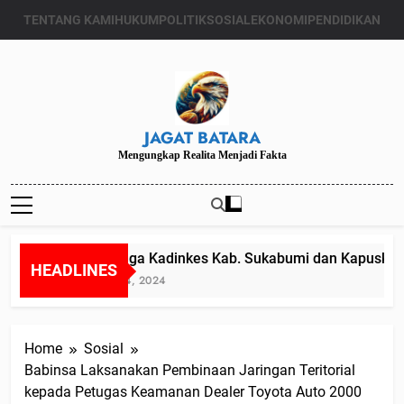
Skip
TENTANG KAMI
HUKUM
POLITIK
SOSIAL
EKONOMI
PENDIDIKAN
to
content
JAGAT BATARA
Mengungkap Realita Menjadi Fakta
Diduga Kadinkes Kab. Sukabumi dan Kapuskesma
HEADLINES
Juli 24, 2024
Home
Sosial
Babinsa Laksanakan Pembinaan Jaringan Teritorial
kepada Petugas Keamanan Dealer Toyota Auto 2000