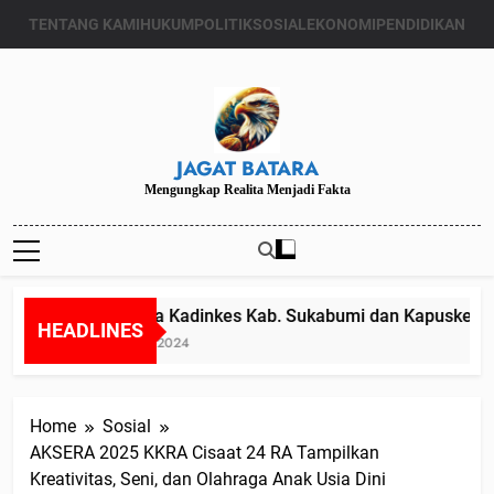
Skip
TENTANG KAMI
HUKUM
POLITIK
SOSIAL
EKONOMI
PENDIDIKAN
to
content
JAGAT BATARA
Mengungkap Realita Menjadi Fakta
Diduga Kadinkes Kab. Sukabumi dan Kapuskesmas me
HEADLINES
Juli 24, 2024
Home
Sosial
AKSERA 2025 KKRA Cisaat 24 RA Tampilkan
Kreativitas, Seni, dan Olahraga Anak Usia Dini