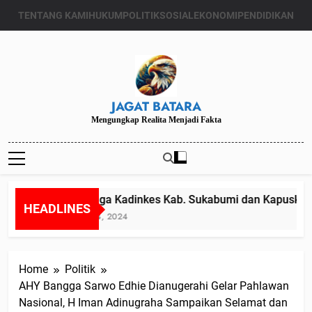
Skip
TENTANG KAMI
HUKUM
POLITIK
SOSIAL
EKONOMI
PENDIDIKAN
to
content
JAGAT BATARA
Mengungkap Realita Menjadi Fakta
Diduga Kadinkes Kab. Sukabumi dan Kapuskesma
HEADLINES
Juli 24, 2024
Home
Politik
AHY Bangga Sarwo Edhie Dianugerahi Gelar Pahlawan
Nasional, H Iman Adinugraha Sampaikan Selamat dan