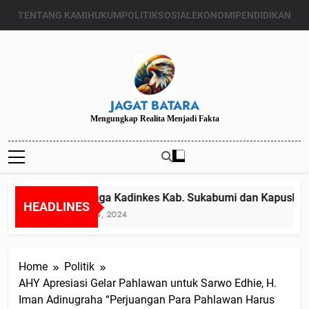
Skip
TENTANG KAMI
HUKUM
POLITIK
SOSIAL
EKONOMI
PENDIDIKAN
to
content
JAGAT BATARA
Mengungkap Realita Menjadi Fakta
Diduga Kadinkes Kab. Sukabumi dan Kapuskesma
HEADLINES
Juli 24, 2024
Home
Politik
AHY Apresiasi Gelar Pahlawan untuk Sarwo Edhie, H.
Iman Adinugraha “Perjuangan Para Pahlawan Harus